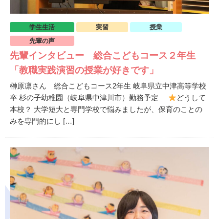
学生生活
実習
授業
先輩の声
先輩インタビュー 総合こどもコース２年生
「教職実践演習の授業が好きです」
榊原凛さん 総合こどもコース2年生 岐阜県立中津高等学校
卒 杉の子幼稚園（岐阜県中津川市）勤務予定
どうして
本校？ 大学短大と専門学校で悩みましたが、保育のことの
みを専門的にし […]