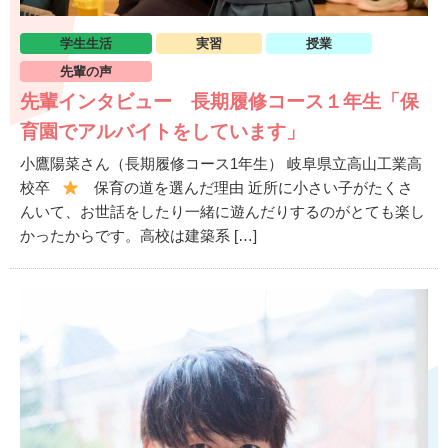
学生生活
実習
授業
先輩の声
先輩インタビュー 長期履修コース１年生「保
育園でアルバイトをしています」
小鷹陽菜さん（長期履修コース1年生） 岐阜県立高山工業高
校卒
保育の道を選んだ理由 近所に小さい子がたくさ
んいて、お世話をしたり一緒に遊んだりするのがとても楽し
かったからです。高校は建築系 […]