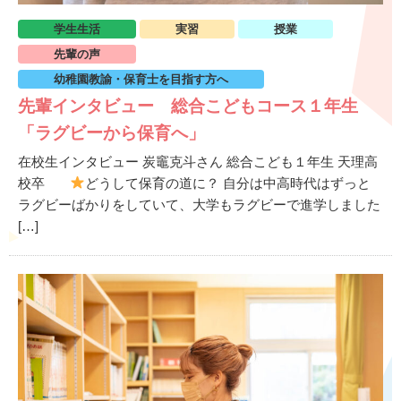
学生生活
実習
授業
先輩の声
幼稚園教諭・保育士を目指す方へ
先輩インタビュー 総合こどもコース１年生
「ラグビーから保育へ」
在校生インタビュー 炭竈克斗さん 総合こども１年生 天理高
校卒
どうして保育の道に？ 自分は中高時代はずっと
ラグビーばかりをしていて、大学もラグビーで進学しました
[…]