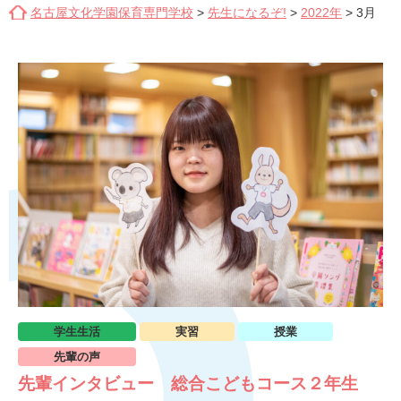
名古屋文化学園保育専門学校
>
先生になるぞ!
>
2022年
>
3月
学生生活
実習
授業
先輩の声
先輩インタビュー 総合こどもコース２年生