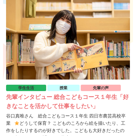
学生生活
授業
先輩の声
先輩インタビュー 総合こどもコース１年生「好
きなことを活かして仕事をしたい」
谷口真唯さん 総合こどもコース１年生 四日市農芸高校卒
業
どうして保育？ こどものころから絵を描いたり、工
作をしたりするのが好きでした。こどもも大好きだったの