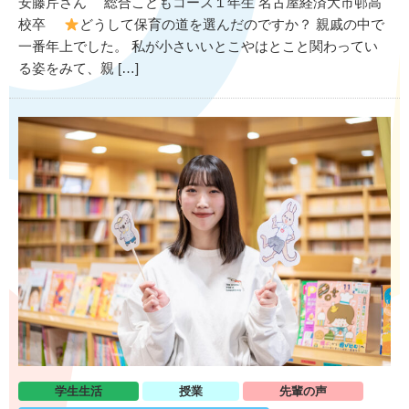
安藤芹さん 総合こどもコース１年生 名古屋経済大市邨高
校卒
どうして保育の道を選んだのですか？ 親戚の中で
一番年上でした。 私が小さいいとこやはとこと関わってい
る姿をみて、親 […]
学生生活
授業
先輩の声