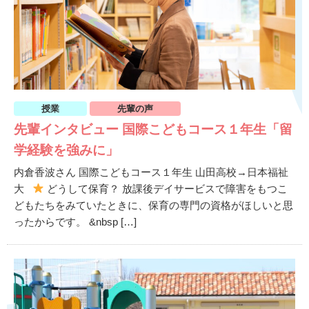
授業
先輩の声
先輩インタビュー 国際こどもコース１年生「留
学経験を強みに」
内倉香波さん 国際こどもコース１年生 山田高校→日本福祉
大
どうして保育？ 放課後デイサービスで障害をもつこ
どもたちをみていたときに、保育の専門の資格がほしいと思
ったからです。 &nbsp […]