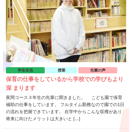
学生生活
授業
先輩の声
保育の仕事をしているから学校での学びもより
深 まります
夜間コース３年生の先輩に聞きました。 こども園で保育
補助の仕事をしています。 フルタイム勤務なので園での1⽇
の流れを把握できています。 在学中からこんな収穫があり
将来に向けたメリットは⼤きいと […]