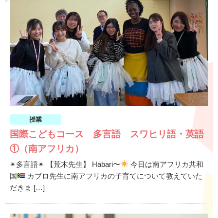
授業
国際こどもコース 多言語 スワヒリ語・英語
①（南アフリカ）
✴︎多言語✴︎ 【荒木先生】 Habari〜
今日は南アフリカ共和
国
カブロ先生に南アフリカの子育てについて教えていた
だきま […]