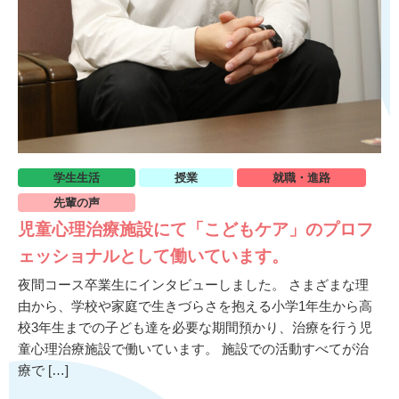
学生生活
授業
就職・進路
先輩の声
児童心理治療施設にて「こどもケア」のプロフ
ェッショナルとして働いています。
夜間コース卒業生にインタビューしました。 さまざまな理
由から、学校や家庭で生きづらさを抱える小学1年生から高
校3年生までの子ども達を必要な期間預かり、治療を行う児
童心理治療施設で働いています。 施設での活動すべてが治
療で […]