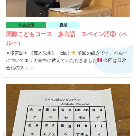
学生生活
授業
国際こどもコース 多言語 スペイン語②（ペ
ルー）
✴︎多言語✴︎ 【荒木先生】 Hola！
前回の続きです。ペルー
についてエリカ先生に教えていただきました
今回は日常
会話のス […]