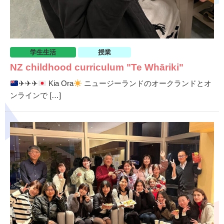
学生生活
授業
NZ childhood curriculum "Te Whāriki"
✈︎✈︎✈︎
Kia Ora
ニュージーランドのオークランドとオ
ンラインで […]