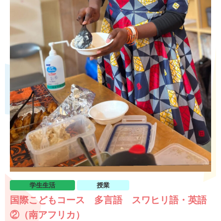
学生生活
授業
国際こどもコース 多言語 スワヒリ語・英語
②（南アフリカ）