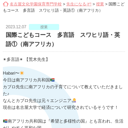
名古屋文化学園保育専門学校
>
先生になるぞ!
>
授業
>
国際こど
もコース 多言語 スワヒリ語・英語①（南アフリカ）
2023.12.07
授業
国際こどもコース 多言語 スワヒリ語・英
語①（南アフリカ）
✴︎多言語✴︎ 【荒木先生】
Habari〜
今日は南アフリカ共和国
カブロ先生に南アフリカの子育てについて教えていただきまし
た♪
なんとカブロ先生は元々エンジニア
現在は名古屋大学で経済について研究されているそうです！
南アフリカ共和国は『希望と多様性の国』とも言われ、生活
がしやすく平和な国。