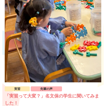
実習
先輩の声
「実習って大変？」名文保の学生に聞いてみま
した！