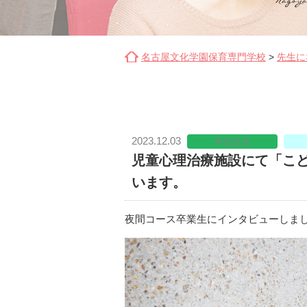
名古屋文化学園保育専門学校
>
先生に
2023.12.03
学生生活
児童心理治療施設にて「こ
います。
夜間コース卒業生にインタビューしま