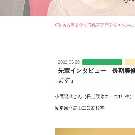
名古屋文化学園保育専門学校
>
先生に
2022.03.29
学生生活
先輩インタビュー 長期履
ます」
小鷹陽菜さん（長期履修コース1年生）
岐阜県立高山工業高校卒