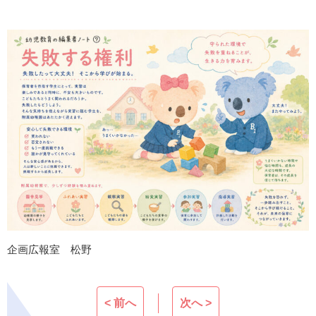
企画広報室 松野
< 前へ
次へ >