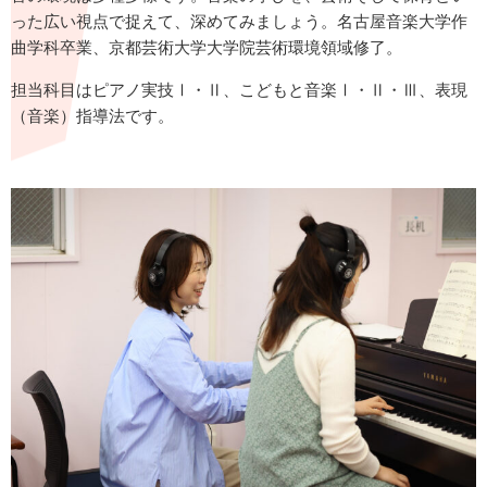
った広い視点で捉えて、深めてみましょう。名古屋音楽大学作
曲学科卒業、京都芸術大学大学院芸術環境領域修了。
担当科目はピアノ実技Ⅰ・Ⅱ、こどもと音楽Ⅰ・Ⅱ・Ⅲ、表現
（音楽）指導法です。