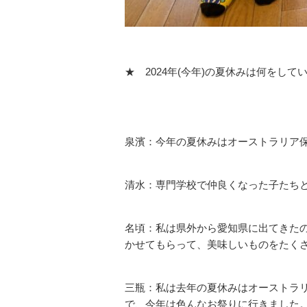
★ 2024
年
(
今年
)
の夏休みは何をして
泉濱：今年の夏休みはオーストラリア
清水：専門学校で仲良くなった子たち
名頃：私は県外から愛知県に出てきた
かせても
らって、美味しいものをたく
三瓶：私は去年の夏休みはオーストラ
で、今年
は色んなお祭りに行きました