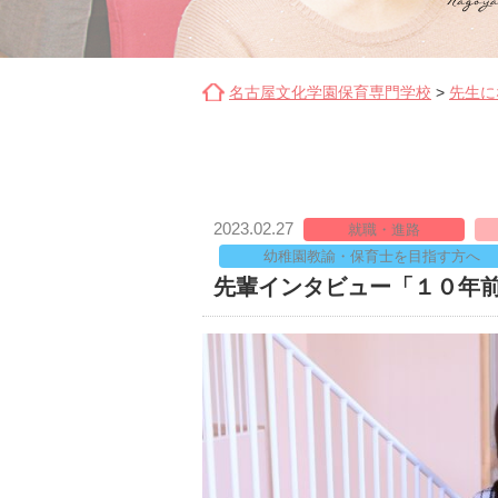
名古屋文化学園保育専門学校
>
先生に
2023.02.27
就職・進路
幼稚園教諭・保育士を目指す方へ
先輩インタビュー「１０年