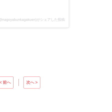
oyabunkagakuen)がシェアした投稿
< 前へ
次へ >