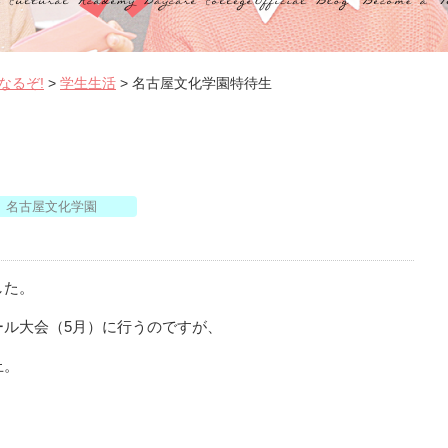
なるぞ!
>
学生生活
>
名古屋文化学園特待生
名古屋文化学園
した。
ール大会（5月）に行うのですが、
止。
。