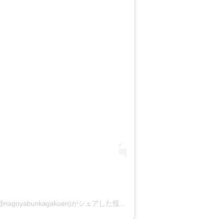
名古屋文化学園保育専門学校【公式】(@nagoyabunkagakuen)がシェアした投稿
-
2020年 9月月11日午前5時3