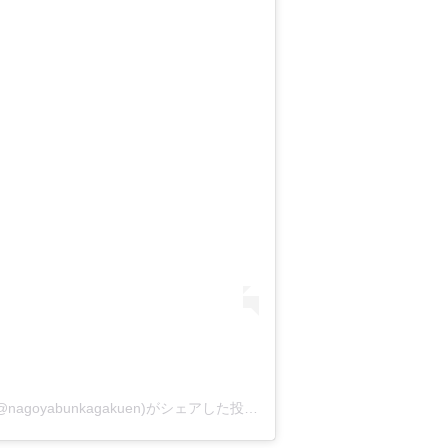
名古屋文化学園保育専門学校【公式】(@nagoyabunkagakuen)がシェアした投稿
-
2020年 9月月5日午前6時13