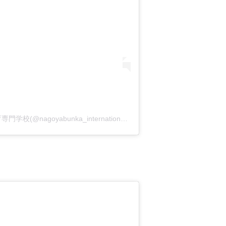
国際こどもコース 名古屋文化学園保育専門学校(@nagoyabunka_international)がシェアした投稿