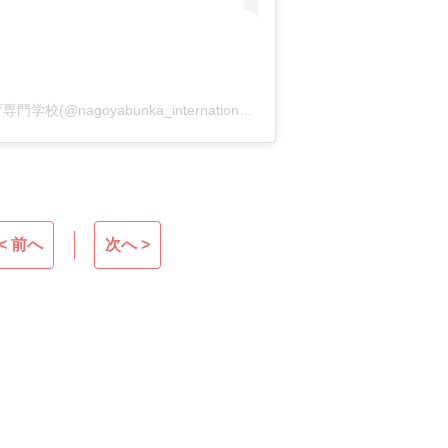
国際こどもコース 名古屋文化学園保育専門学校(@nagoyabunka_international)がシェアした投稿
< 前へ
次へ >