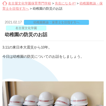
名古屋文化学園保育専門学校
>
先生になるぞ!
>
幼稚園教諭・保
育士を目指す方へ
>
幼稚園の防災のお話
2021.02.17
幼稚園教諭・保育士を目指す方へ
名古屋文化学園
幼稚園の防災のお話
3.11
の東日本大震災から
10
年。
今日は幼稚園の防災についてのお話をしましょう。