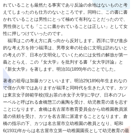
れていることも厳然たる事実であり反論の余地はないものと考
えてしまったのも仕方のないところです。同時に、この書に書
かれていることは男性にとって極めて有利なことだったので、
男性側としても「ここに書かれていることは正しい」として女
性に押しつけていったのです。
福澤はこの考え方に真っ向から反対します。西洋に学び進歩
的な考え方を持つ福澤は、男尊女卑の社会に文明は訪れないと
の考えの下、日本が文明化していくためには女性の解放が第一
義ととらえ、この『女大学』を批判する書『女大学評論』と
『新女大学』を著します。明治31(1899)年のことでした。
著者の祖母は加藤カツといいます。明治29(1896)年生まれなの
で僅か六年ではありますが福澤と同時代を生きた人です。カツ
は東京女子師範学校(現お茶の水女子大学)に学び、日本のフレ
ーベルと呼ばれる倉橋惣三の薫陶を受け、幼児教育の道を志す
ことになります。倉橋は名古屋市教育委員会から幼稚園教員派
遣の依頼を受け、カツを名古屋に派遣することとなります。倉
橋の指示の下、カツは名古屋市立幼稚園の教員となり、昭和
6(1931)年からは名古屋市立第一幼稚園園長として幼児教育の最