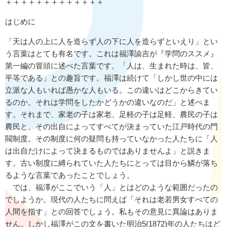
＋＋＋＋＋＋＋＋＋＋＋＋＋
はじめに
「天は人の上に人を造らず人の下に人を造らずといえり」とい
う言葉はとても有名です。これは福澤諭吉が『学問のススメ』
第一編の冒頭に述べた言葉です。「人は、生まれた時は、皆、
平等である」との趣旨です。福澤は続けて「しかし世の中には
立派な人もいれば愚かな人もいる。この違いはどこからきてい
るのか。それは学問をしたかどうかの違いなのだ」と述べま
す。それまで、家老の子は家老、足軽の子は足軽、農民の子は
農民と、その出自によってすべてが決まっていた江戸時代の門
閥制度。その制度に何の疑問も持っていなかった人たちに「人
は出自だけによって決まるものではありませんよ」と説きま
す。古い制度に縛られていた人たちにとっては目から鱗が落ち
るような言葉であったことでしょう。
では、福澤がここでいう「人」とはどのような範囲だったの
でしようか。現代の人たちに問えば「それは老若男女すべての
人間を指す」との回答でしょう。私もその意見に異論はありま
せん。しかし福澤がこの文を書いた明治5(1872)年の人たちはど