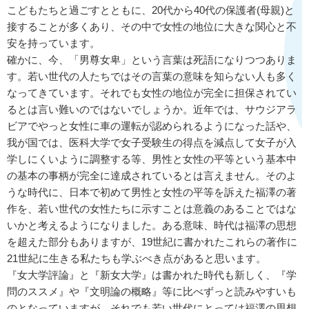
こどもたちと過ごすとともに、20代から40代の保護者(母親)と
接することが多くあり、その中で女性の地位に大きな関心と不
安を持っています。
確かに、今、「男尊女卑」という言葉は死語になりつつありま
す。若い世代の人たちではその言葉の意味を知らない人も多く
なってきています。それでも女性の地位が完全に担保されてい
るとは言い難いのではないでしょうか。近年では、サウジアラ
ビアでやっと女性に車の運転が認められるようになった話や、
我が国では、医科大学で女子受験生の得点を減点して女子が入
学しにくいように調整する等、男性と女性の平等という基本中
の基本の事柄が完全に達成されているとは言えません。そのよ
うな時代に、日本で初めて男性と女性の平等を訴えた福澤の著
作を、若い世代の女性たちに示すことは意義のあることではな
いかと考えるようになりました。ある意味、時代は福澤の思想
を超えた部分もありますが、19世紀に書かれたこれらの著作に
21世紀に生きる私たちも学ぶべき点があると思います。
『女大学評論』と『新女大学』は書かれた時代も新しく、『学
問のススメ』や『文明論の概略』等に比べずっと読みやすいも
のとなっていますが、それでも若い世代にとっては福澤の思想