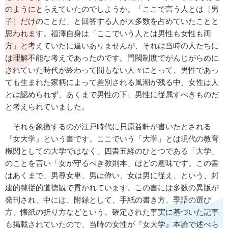
のようにとらえていたのでしようか。「ここで言う人とは［男
子］だけのことだ」と回答する人が大多数を占めていたことと
思われます。福澤自身は「ここでいう人とは男性も女性も両
方」と考えていたに違いありませんが、それは当時の人たちに
は理解不能な考えであったのです。門閥制度でがんじがらめに
されていた時代が終わって間もない人々にとって、男性であっ
ても生まれた家柄によって差別される風潮が残る中、女性は人
とは認められず、あくまで男性の下、男性に従属すべきものだ
と考えられていました。
それを象徴するのが江戸時代に貝原益軒が書いたとされる
『女大学』という書です。ここでいう「大学」とは現代の教育
機関としての大学ではなく、四書五経のひとつである「大学」
のことを言い「女が守るべき教則本」ほどの意味です。この書
はあくまで、男尊女卑、男は偉い、女は男に従え、という、封
建的隷従的道徳観で貫かれています。この書には多数の異版が
発刊され、中には、附録として、手紙の書き方、季語の選び
方、懐紙の折り方などという、確定された事実に基づいた記事
も掲載されていたので、当時の女性が『女大学』本論で述べら