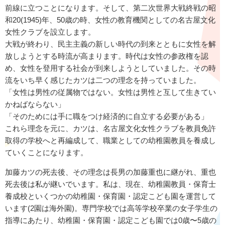
前線に立つことになります。そして、第二次世界大戦終戦の昭
和20(1945)年、50歳の時、女性の教育機関としての名古屋文化
女性クラブを設立します。
大戦が終わり、民主主義の新しい時代の到来とともに女性を解
放しようとする時流が高まります。時代は女性の参政権を認
め、女性を登用する社会が到来しようとしていました。その時
流をいち早く感じたカツは二つの理念を持っていました。
「女性は男性の従属物ではない。女性は男性と互して生きてい
かねばならない」
「そのためには手に職をつけ経済的に自立する必要がある」
これら理念を元に、カツは、名古屋文化女性クラブを教員免許
取得の学校へと再編成して、職業としての幼稚園教員を養成し
ていくことになります。
加藤カツの死去後、その理念は長男の加藤重也に継がれ、重也
死去後は私が継いでいます。私は、現在、幼稚園教員・保育士
養成校といくつかの幼稚園・保育園・認定こども園を運営して
います(2園は海外園)。専門学校では高等学校卒業の女子学生の
指導にあたり、幼稚園・保育園・認定こども園では0歳〜5歳の