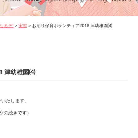
なるぞ!
>
実習
>
お泊り保育ボランティア2018 津幼稚園⑷
8 津幼稚園⑷
介いたします。
⑶
の続きです）