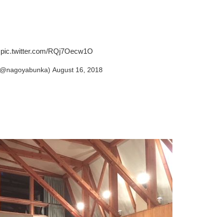
♪
pic.twitter.com/RQj7Oecw1O
goyabunka)
August 16, 2018