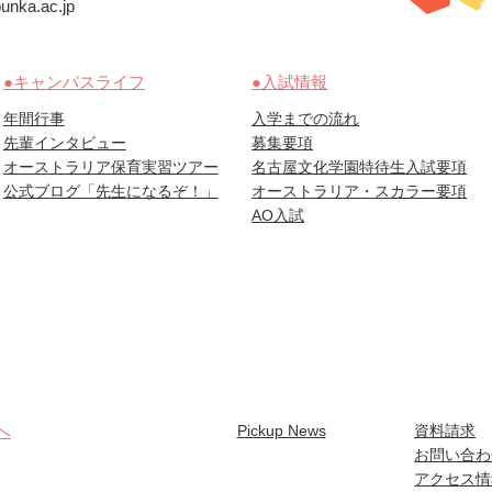
nka.ac.jp
●キャンパスライフ
●入試情報
年間行事
入学までの流れ
先輩インタビュー
募集要項
オーストラリア保育実習ツアー
名古屋文化学園特待生入試要項
公式ブログ「先生になるぞ！」
オーストラリア・スカラー要項
AO入試
へ
Pickup News
資料請求
お問い合わ
アクセス情