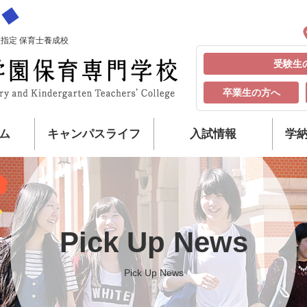
指定 保育士養成校
受験生
卒業生の方へ
ム
キャンパスライフ
入試情報
学
Pick Up News
Pick Up News