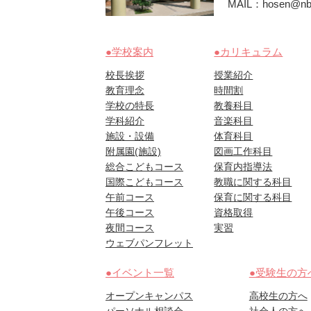
MAIL：hosen@nbu
●学校案内
●カリキュラム
校長挨拶
授業紹介
教育理念
時間割
学校の特長
教養科目
学科紹介
音楽科目
施設・設備
体育科目
附属園(施設)
図画工作科目
総合こどもコース
保育内指導法
国際こどもコース
教職に関する科目
午前コース
保育に関する科目
午後コース
資格取得
夜間コース
実習
ウェブパンフレット
●イベント一覧
●受験生の方
オープンキャンパス
高校生の方へ
パーソナル相談会
社会人の方へ