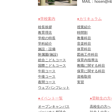
MAIL：hosen@nbu
●学校案内
●カリキュラム
校長挨拶
授業紹介
教育理念
時間割
学校の特長
教養科目
学科紹介
音楽科目
施設・設備
体育科目
附属園(施設)
図画工作科目
総合こどもコース
保育内指導法
国際こどもコース
教職に関する科目
午前コース
保育に関する科目
午後コース
資格取得
夜間コース
実習
ウェブパンフレット
●イベント一覧
●受験生の方
オープンキャンパス
高校生の方へ
パーソナル相談会
社会人の方へ