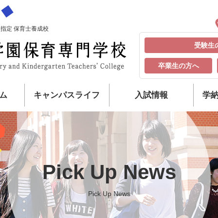
指定 保育士養成校
受験生
卒業生の方へ
ム
キャンパスライフ
入試情報
学
Pick Up News
Pick Up News