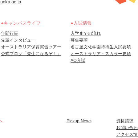
nka.ac.jp
●キャンパスライフ
●入試情報
年間行事
入学までの流れ
先輩インタビュー
募集要項
オーストラリア保育実習ツアー
名古屋文化学園特待生入試要項
公式ブログ「先生になるぞ！」
オーストラリア・スカラー要項
AO入試
へ
Pickup News
資料請求
お問い合わ
アクセス情