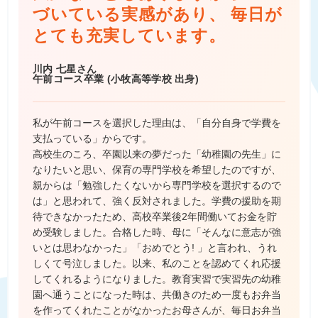
づいている実感があり、
毎日が
とても充実しています。
川内 七星さん
午前コース卒業 (小牧高等学校 出身)
私が午前コースを選択した理由は、「自分自身で学費を
支払っている」からです。
高校生のころ、卒園以来の夢だった「幼稚園の先生」に
なりたいと思い、保育の専門学校を希望したのですが、
親からは「勉強したくないから専門学校を選択するので
は」と思われて、強く反対されました。学費の援助を期
待できなかったため、高校卒業後2年間働いてお金を貯
め受験しました。合格した時、母に「そんなに意志が強
いとは思わなかった」「おめでとう! 」と言われ、うれ
しくて号泣しました。以来、私のことを認めてくれ応援
してくれるようになりました。教育実習で実習先の幼稚
園へ通うことになった時は、共働きのため一度もお弁当
を作ってくれたことがなかったお母さんが、毎日お弁当