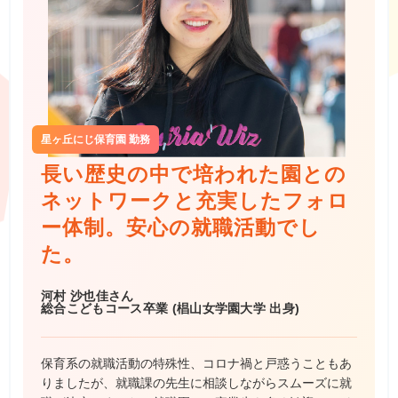
星ヶ丘にじ保育園 勤務
長い歴史の中で培われた園との
ネットワークと充実したフォロ
ー体制。安心の就職活動でし
た。
河村 沙也佳さん
総合こどもコース卒業 (椙山女学園大学 出身)
保育系の就職活動の特殊性、コロナ禍と戸惑うこともあ
りましたが、就職課の先生に相談しながらスムーズに就