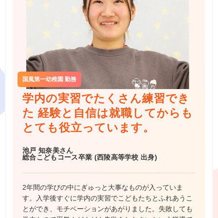
国風第一幼稚園 勤務
学内の実習でたくさん練習でき
た
経験と自信は就職してからも
とても役立っています。
池戸 知奈美さん
総合こどもコース卒業 (西陵高等学校 出身)
2年間の学びの中にぎゅっと大事なものが入っていま
す。入学後すぐに学内の実習でこどもたちとふれあうこ
とができ、モチベーションがあがりました。失敗しても