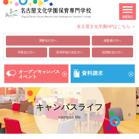
名古屋文化学園HPはこちら ＞
受験生の方へ
保護者の方へ
卒業生の方へ
高等学校の先生方へ
採用担当の方へ
キャンパスライフ
campus life