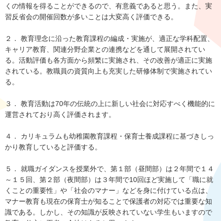
くの情報を得ることができるので、有意義であると思う。また、実
習反省会の開催回数が多いことは大変高く評価できる。
２． 教育理念に沿った教育課程の編成・実施が、適正な学科配置、
キャリア教育、関連分野企業との連携などを通して展開されてい
る。活動評価も各方面から頻繁に実施され、その改善が適正に実施
されている。教職員の資質向上も充実した研修体制で実施されてい
る。
３． 教育活動は70年の伝統の上に新しい社会に対応すべく機能的に
運営されており高く評価されます。
４． カリキュラムも幼稚園教育課程・保育士養成課程に基づきしっ
かり教育していると評価する。
５． 就職ガイダンスを授業外で、第１部（昼間部）は２年間で１４
～１５回、第２部（夜間部）は３年間で10回ほど実施して「職に就
くことの重要性」や「社会のマナー」などを身に付けている点は、
マナー教育も現在の保育士が知ることで保護者の対応では重要な知
識である。しかし、その知識が反映されていない学生もいますので