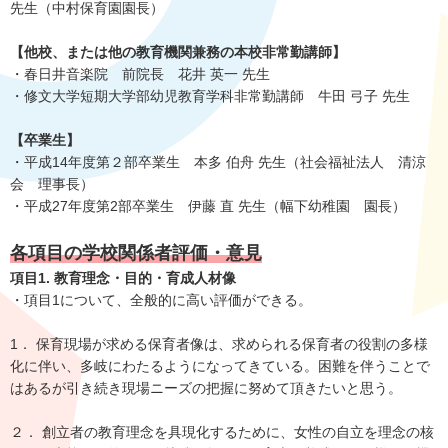
先生（中村保育園園長）
【他校、または他の教育機関兼務の本校非常勤講師】
・春日井音楽院 前院長 花井 英一 先生
・修文大学短期大学部幼児教育学科非常勤講師 牛田 弓子 先生
【卒業生】
・平成14年度第２部卒業生 本多 伯舟 先生（社会福祉法人 清涼
会 理事長）
・平成27年度第2部卒業生 伊藤 直 先生（幅下幼稚園 園長）
各項目の学校関係者評価・意見
項目1. 教育理念・目的・育成人材像
・項目1について、全般的に高い評価ができる。
1． 保育現場が求める保育者像は、求められる保育者の役割の多様
化に伴い、多岐にわたるようになってきている。困難を伴うことで
はあるが引き続き現場ニーズの把握に努めて頂きたいと思う。
２． 創立者の教育理念を具現化するために、女性の自立を理念の核