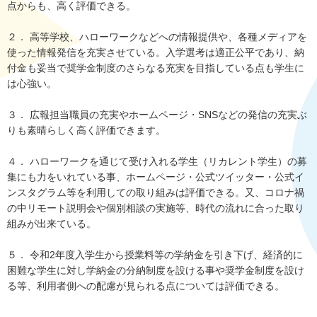
点からも、高く評価できる。
２． 高等学校、ハローワークなどへの情報提供や、各種メディアを
使った情報発信を充実させている。入学選考は適正公平であり、納
付金も妥当で奨学金制度のさらなる充実を目指している点も学生に
は心強い。
３． 広報担当職員の充実やホームページ・SNSなどの発信の充実ぶ
りも素晴らしく高く評価できます。
４． ハローワークを通じて受け入れる学生（リカレント学生）の募
集にも力をいれている事、ホームページ・公式ツイッター・公式イ
ンスタグラム等を利用しての取り組みは評価できる。又、コロナ禍
の中リモート説明会や個別相談の実施等、時代の流れに合った取り
組みが出来ている。
５． 令和2年度入学生から授業料等の学納金を引き下げ、経済的に
困難な学生に対し学納金の分納制度を設ける事や奨学金制度を設け
る等、利用者側への配慮が見られる点については評価できる。