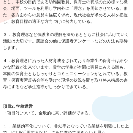
とし、本校の目的である幼稚園教員、保育士の養成のため様々な機
会、場面、ツールを利用し学内外に「理念」を周知させている。ま
た、各方面からの意見を幅広く求め、現代社会が求める人材を把握
し、教育目標の適正な方向づけに努力している。
３． 教育理念など保護者の理解を深めるとともに社会に広げていく
活動は大切です。懇談会の他に保護者アンケートなどの方法も期待
します。
４．教育理念に沿った人材育成をされており卒業生の保育士は細や
かな配置が出来ています。貴学の学生が本園に実習にみえる際も、
本園の保育士ともしっかりとコミュニケーションがとれている。教
育・保育実習反省会等を受けて現場の状況を聞き取り将来構想の参
考にするなど学生指導がしっかりできている。
項目2. 学校運営
・項目2について、全般的に高い評価ができる。
１． 業務効率化について、非効率となっている業務を明確にした上
で、ICTを活用するなど、さらに進めて頂きたいと思う。