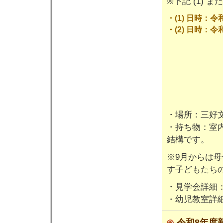
※下記 (1) 
・(1) 日時：令和
・(2) 日時：令和
・場所：三好
・持ち物：室
結構です。
※9月からは
す子どもたち
・見学会詳細
・幼児教室詳
令和8年