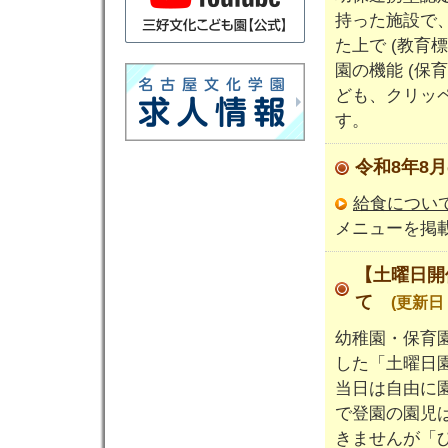
持った施設で
た上で (教育
園の機能 (保
ども、クリッ
す。
令和8年8
給食について
メニューを掲
【土曜日開
て
(更新日：
幼稚園・保育
した「土曜日
当日は自由に
で登園の園児
きませんが「